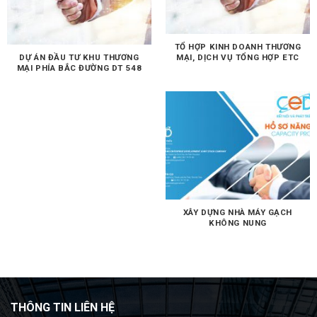
TỔ HỢP KINH DOANH THƯƠNG
DỰ ÁN ĐẦU TƯ KHU THƯƠNG
MẠI, DỊCH VỤ TỔNG HỢP ETC
MẠI PHÍA BẮC ĐƯỜNG DT 548
XÂY DỰNG NHÀ MÁY GẠCH
KHÔNG NUNG
THÔNG TIN LIÊN HỆ