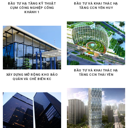
ĐẦU TƯ HẠ TẦNG KỸ THUẬT
ĐẦU TƯ VÀ KHAI THÁC HẠ
CỤM CÔNG NGHIỆP CỔNG
TẦNG CCN YÊN HUY
KHÁNH 1
ĐẦU TƯ VÀ KHAI THÁC HẠ
XÂY DỰNG MỞ RỘNG KHO BẢO
TẦNG CCN THÁI YÊN
QUẢN VÀ CHẾ BIẾN KC