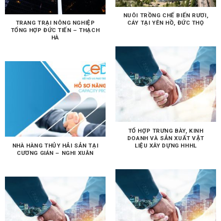
NUÔI TRỒNG CHẾ BIẾN RƯƠI,
TRANG TRẠI NÔNG NGHIỆP
CÁY TẠI YÊN HỒ, ĐỨC THỌ
TỔNG HỢP ĐỨC TIẾN – THẠCH
HÀ
TỔ HỢP TRƯNG BÀY, KINH
DOANH VÀ SẢN XUẤT VẬT
NHÀ HÀNG THỦY HẢI SẢN TẠI
LIỆU XÂY DỰNG HHHL
CƯƠNG GIÁN – NGHI XUÂN