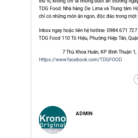
thú vị, không chỉ là những buổi ăn thường ng
TDG Food. Nhà hàng De Lima và Trung tâm Hội
chỉ có những món ăn ngon, độc đáo trong một k
Inbox ngay hoặc liên hệ hotline: 0984 671 727
TDG Food 110 Tô Hiệu, Phường Hiệp Tân, Quậ
7 Thủ Khoa Huân, KP Bình Thuận 1, P. Th
Https://www.facebook.com/TDGFOOD
ADMIN