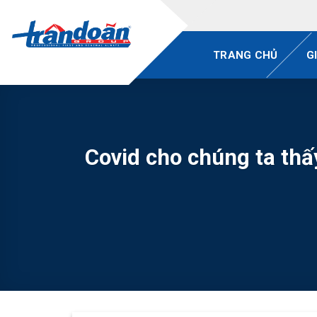
Skip
to
content
TRANG CHỦ
G
Covid cho chúng ta thấ