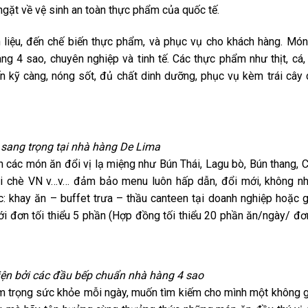
gặt về vệ sinh an toàn thực phẩm của quốc tế.
liệu, đến chế biến thực phẩm, và phục vụ cho khách hàng. Món
g 4 sao, chuyên nghiệp và tinh tế. Các thực phẩm như thịt, cá,
ến kỹ càng, nóng sốt, đủ chất dinh dưỡng, phục vụ kèm trái cây
sang trọng tại nhà hàng De Lima
 các món ăn đổi vị lạ miệng như Bún Thái, Lagu bò, Bún thang, C
oại chè VN v…v… đảm bảo menu luôn hấp dẫn, đổi mới, không n
: khay ăn – buffet trưa – thầu canteen tại doanh nghiệp hoặc g
ới đơn tối thiểu 5 phần (Hợp đồng tối thiểu 20 phần ăn/ngày/ đơ
ện bởi các đầu bếp chuẩn nhà hàng 4 sao
em trọng sức khỏe mỗi ngày, muốn tìm kiếm cho mình một không g