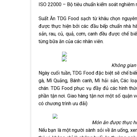
ISO 22000 – Bộ tiêu chuẩn kiểm soát nghiêm n
Suất Ăn TDG Food sạch từ khâu chọn nguyên 
được thực hiện bởi các đầu bếp chuẩn nhà hàn
sản, rau, củ, quả, cơm, canh đều được chế bi
từng bữa ăn của các nhân viên.
Không gian 
Ngày cuối tuần, TDG Food đặc biệt sẽ chế biến
gà, Mì Quảng, Bánh canh, Mì hải sản, Các l
chán. TDG Food phục vụ đầy đủ các hình thức
phần tận nơi. Giao hàng tận nơi một số quận v
có chương trình ưu đãi)
Món ăn được thực hi
Nếu bạn là một người sành sỏi về ăn uống, x