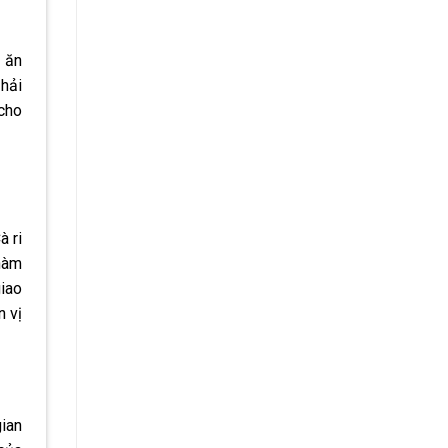
 ăn
 hải
 cho
à ri
hàm
iao
n vị
ian