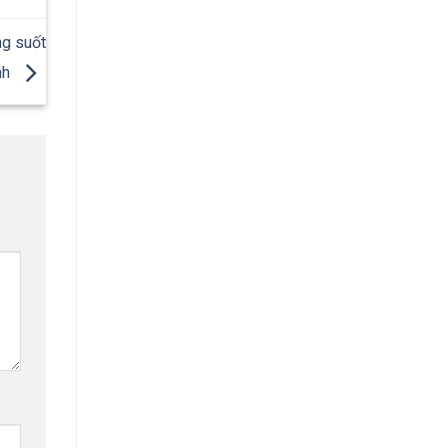
ng suốt
nh