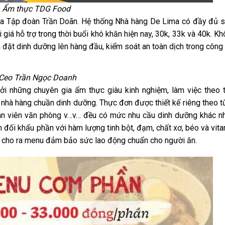
Ẩm thực TDG Food
ủa Tập đoàn Trần Doãn. Hệ thống Nhà hàng De Lima có đầy đủ s
 giá hỗ trợ trong thời buổi khó khăn hiện nay, 30k, 33k và 40k. K
 đặt dinh dưỡng lên hàng đầu, kiểm soát an toàn dịch trong công 
Ceo Trần Ngọc Doanh
i những chuyên gia ẩm thực giàu kinh nghiệm, làm việc theo t
 nhà hàng chuần dinh dưỡng. Thực đơn được thiết kế riêng theo 
hân viên văn phòng v…v… đều có mức nhu cầu dinh dưỡng khác nh
 đối khẩu phần với hàm lượng tinh bột, đạm, chất xơ, béo và vit
à cho ra menu đảm bảo sức lao động chuẩn cho người ăn.