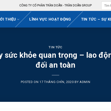
CÔNG TY CỔ PHẦN TRẦN DOÃN - TRẦN DOÃN GROUP
IỚI THIỆU
LĨNH VỰC HOẠT ĐỘNG
TIN TỨC – SỰ K
TIN TỨC
y sức khỏe quan trọng – lao độn
đối an toàn
POSTED ON
17 THÁNG CHÍN, 2020
BY
ADMIN