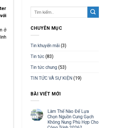
ter
với
CHUYÊN MỤC
ăn ở
inh
Tin khuyến mãi
(3)
Tin tức
(83)
Tin tức chung
(53)
TIN TỨC VÀ SỰ KIỆN
(19)
BÀI VIẾT MỚI
Làm Thế Nào Để Lựa
Chọn Nguồn Cung Gạch
Không Nung Phù Hợp Cho
Công Trình 2026?